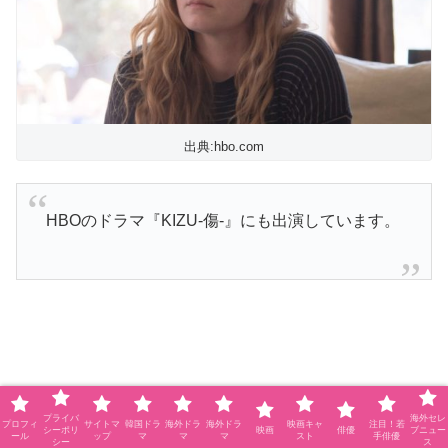
出典:hbo.com
HBOのドラマ『KIZU-傷-』にも出演しています。
プライバ
海外セレ
プロフィ
サイトマ
韓国ドラ
海外ドラ
海外ドラ
映画キャ
注目！若
シーポリ
映画
俳優
ブニュー
ール
ップ
マ
マ
マ
スト
手俳優
シー
ス