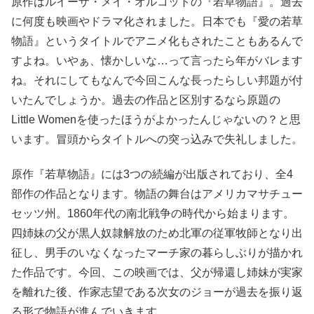
原作はルイーザ・メイ・オルコットの『若草物語』。過去
に何度も映画やドラマ化されました。日本でも『愛の若草
物語』というタイトルでアニメ化もされたこともあるんで
すよね。いやぁ、懐かしいな…って言ったら年がバレます
ね。それにしてもなんで今回こんな長ったらしい邦題が付
いたんでしょうか。過去の作品と区別するなら原題の
Little Womenを使ったほうがよかったんじゃないの？と思
います。冒頭からタイトルへの突っ込みで失礼しました。
原作『若草物語』には3つの続編が出版されており、全4
部作の作品となります。物語の舞台はアメリカマサチュー
セッツ州。1860年代の南北戦争の時代から始まります。
四姉妹の父が黒人奴隷解放のため北軍の従軍牧師となり出
征し、男手のいなくなったマーチ家の暮らしぶりが描かれ
た作品です。今回、この映画では、父が帰還し姉妹が実家
を離れた後、作家志望である次女のジョーが過去を振り返
る形で物語が進んでいきます。