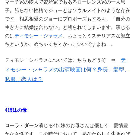
マーチ家の隣人で資産家でもあるローレンス家の⼀⼈息
⼦。飾らない性格でジョーとはソウルメイトのような存在
です。相思相愛のジョーにプロポーズもするも、「自分の
生き方に結婚は合わない」と断られてしまいます。演じる
のは
ティモシー・シャラメ
。ちょっとミステリアスな顔立
ちというか、めちゃくちゃかっこいいですよねー。
テ
ティモシーシャラメについてはこちらもどうぞ ⇒
ィモシー・シャラメの出演映画は何？身長、髪型、
私服、恋人は？
4姉妹の母
ローラ・ダーン
演じる4姉妹のお母さんは優しく、愛情豊
かな女性です。この時代において「
あなたらしく生きれば