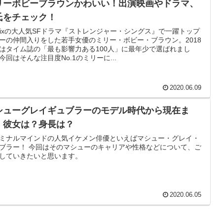
リーボビーブラウンかわいい！出演映画やドラマ、
氏をチェック！
tflixの大人気SFドラマ『ストレンジャー・シングス』で一躍トップ
ーの仲間入りをした若手女優のミリー・ボビー・ブラウン。2018
はタイム誌の「最も影響力ある100人」に最年少で選ばれまし
今回はそんな注目度No.1のミリーに...
2020.06.09
シューグレイギュブラーのモデル時代から現在ま
。彼女は？身長は？
ミナルマインドの人気イケメン俳優といえばマシュー・グレイ・
ブラー！ 今回はそのマシューのキャリアや性格などについて、ご
していきたいと思います。
2020.06.05