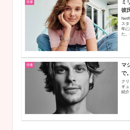
ミ
俳優
彼
Ne
スタ
年に
た。
マ
俳優
で
クリ
ギュ
紹介