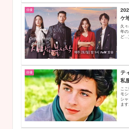
2
俳優
ケ
久々
年の
ど…
テ
俳優
私
ここ
モシ
シャ
ます