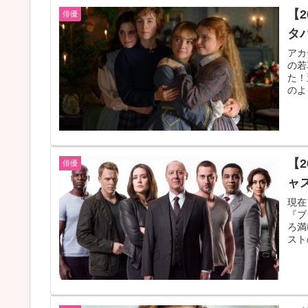
【
俳優
タ
アカ
の若
た！
のよ
【
俳優
ャ
現在
『ブ
ろ満
スト