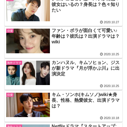
彼女はいるの？身長は？色々知り
たい
2020.10.27
ファン・ボラが面白くて可愛い♪
俳優
年齢は？彼氏は？出演ドラマは？
wiki
2020.10.25
カンハヌル、キムソヒョン、ジス
海外ドラマ
が新ドラマ『月が浮かぶ川』に出
演決定
2020.10.25
キム・ソンホ(キムソノ)wiki★身
俳優
長、性格、熱愛彼女、出演ドラマ
は？
2020.10.18
Netflixドラマ『スタートアップ:
海外ドラマ