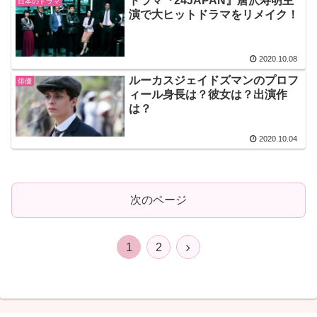
ドラマ『24JAPAN』唐沢寿明主
日本のドラマ
演で大ヒットドラマをリメイク！
2020.10.08
ルーカスジェイドズマンのプロフ
俳優
ィール身長は？彼女は？出演作
は？
2020.10.04
次のページ
次
1
2
へ