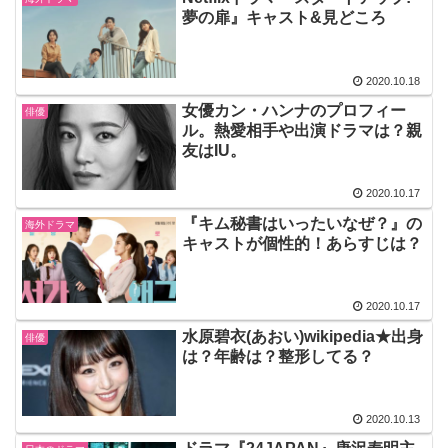
夢の扉』キャスト&見どころ
2020.10.18
女優カン・ハンナのプロフィー
俳優
ル。熱愛相手や出演ドラマは？親
友はIU。
2020.10.17
『キム秘書はいったいなぜ？』の
海外ドラマ
キャストが個性的！あらすじは？
2020.10.17
水原碧衣(あおい)wikipedia★出身
俳優
は？年齢は？整形してる？
2020.10.13