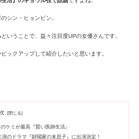
師生活』のギョウル役で話題
ですよね。
群のシン・ヒョンビン。
る
ということで、益々注目度UPの女優さんです。
かピックアップして紹介したいと思います。
次
とのケミが最高『賢い医師生活』
ギ主演のドラマ『財閥家の末息子』に出演決定！