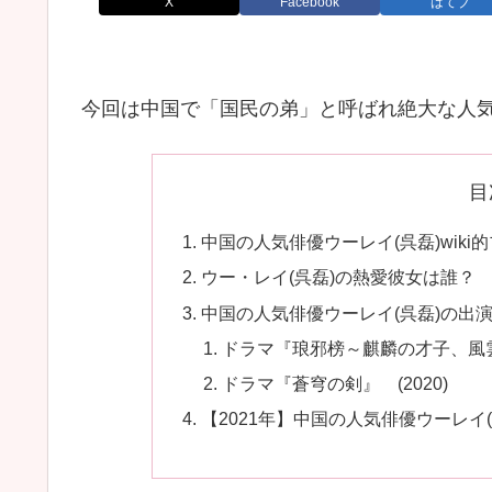
X
Facebook
はてブ
今回は中国で「国民の弟」と呼ばれ絶大な人
目
中国の人気俳優ウーレイ(呉磊)wik
ウー・レイ(呉磊)の熱愛彼女は誰？
中国の人気俳優ウーレイ(呉磊)の出
ドラマ『琅邪榜～麒麟の才子、風雲起
ドラマ『蒼穹の剣』 (2020)
【2021年】中国の人気俳優ウーレイ