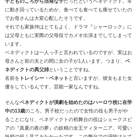
子どものころから活発な子
だったというベネディクト。常
に動き回っているためか、食べても食べても痩せていたの
でお母さんは大変心配したそうです。
それでも家族仲はとてもよく、ドラマ『シャーロック』に
は父母ともに実際の父母役でカメオ出演までしてしまって
います。
ベネディクトは一人っ子と言われているのですが、実はお
母さんと前の夫との間に女の子が1人います。つまり、
ベ
ネディクトの異父姉
ということですね。
名前を
トレイシー・ベネット
と言いますが、彼女もまた女
優をしているんです。芸能一家なんですね。
そんな
ベネディクトが演劇を始めたのはハーロウ校に在学
中の13歳
のころ。男子校だったので女性の役も男子がや
ることになり、ベネディクトの初舞台の役はシェークスピ
アの『真夏の夜の夢』の妖精の女王ティターニア。可愛い
妖精の役！見てみたかったです。この舞台での演技はとて