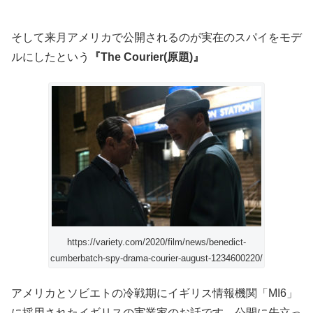
そして来月アメリカで公開されるのが実在のスパイをモデ
ルにしたという
『The Courier(原題)』
https://variety.com/2020/film/news/benedict-
cumberbatch-spy-drama-courier-august-1234600220/
アメリカとソビエトの冷戦期にイギリス情報機関「MI6」
に採用されたイギリスの実業家のお話です。公開に先立っ