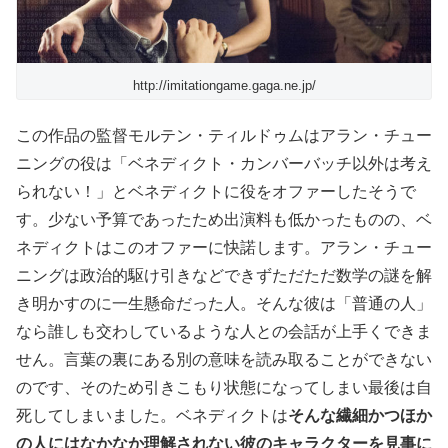
http://imitationgame.gaga.ne.jp/
この作品の監督モルテン・ティルドゥムはアラン・チュー
ニングの役は「ベネディクト・カンバーバッチ以外は考え
られない！」とベネディクトに役をオファーしたそうで
す。少ない予算であったため出演料も低かったものの、ベ
ネディクトはこのオファーに快諾します。アラン・チュー
ニングは政治的駆け引きなどできずただただ数学の謎を解
き明かすのに一生懸命だった人。そんな彼は「普通の人」
なら誰しも交わしているような人との会話が上手くできま
せん。言葉の裏にある別の意味を読み取ることができない
のです、そのため引きこもり状態になってしまい最後は自
死してしまいました。ベネディクトは
そんな繊細かつほか
の人にはなかなか理解されない彼のキャラクターを見事に