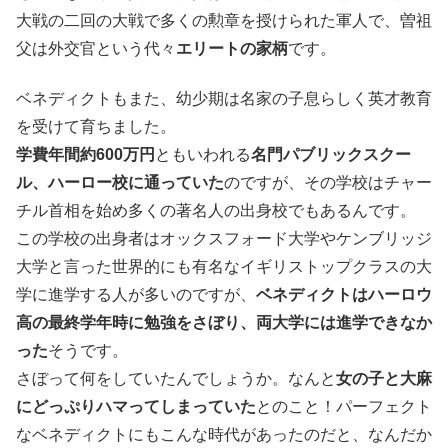
大戦の二回の大戦で多くの勲章を授けられた軍人で、曽祖
父は外交官という代々
エリートの家柄
です。
ベネディクトもまた、幼少期は名家の子息らしく英才教育
を受けて育ちました。
学費年間約600万円
ともいわれる
名門パブリックスクー
ル、ハーロー校に通っていた
のですが、その学校はチャー
チル首相を始め多くの著名人の出身校でもあるんです。
この学校の出身者はオックスフォード大学やケンブリッジ
大学と言った世界的にも有名なイギリストップクラスの大
学に進学する人が多いのですが、
ベネディクトはハーロウ
高の最終学年時に勉強をさぼり、両大学には進学できなか
った
そうです。
さぼって何をしていたんでしょうか。なんと
女の子と大麻
にどっぷりハマってしまっていた
とのこと！パーフェクト
なベネディクトにもこんな時代があったのだと、なんだか