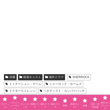
俳優
映画キャスト
海外ドラマ
SHERROCK
イミテーション・ゲーム
シャーロック・ホームズ
ドクターストレンジ
ベネディクト・カンバーバッチ
シェアする
プライバ
海外セレ
プロフィ
サイトマ
韓国ドラ
海外ドラ
海外ドラ
映画キャ
注目！若
シーポリ
映画
俳優
ブニュー
ール
ップ
マ
マ
マ
スト
手俳優
シー
ス